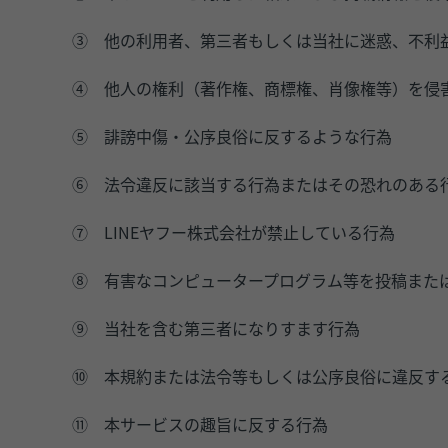
③
他の利用者、第三者もしくは当社に迷惑、不利
④
他人の権利（著作権、商標権、肖像権等）を侵
⑤
誹謗中傷・公序良俗に反するような行為
⑥
法令違反に該当する行為またはその恐れのある
⑦
LINEヤフー株式会社が禁止している行為
⑧
有害なコンピュータープログラム等を投稿また
⑨
当社を含む第三者になりすます行為
⑩
本規約または法令等もしくは公序良俗に違反す
⑪
本サービスの趣旨に反する行為