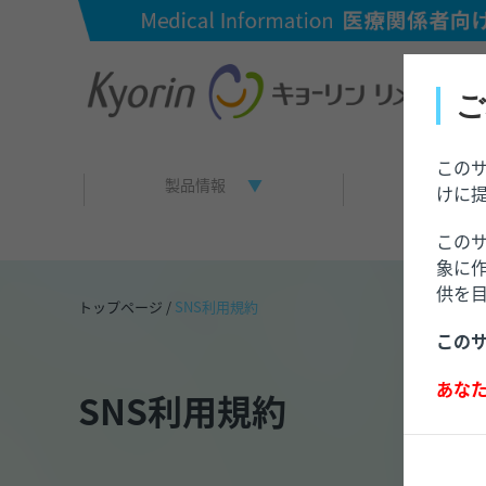
ご
この
製品情報
資材一覧
けに
この
象に
供を
トップページ
/
SNS利用規約
この
あな
SNS利用規約