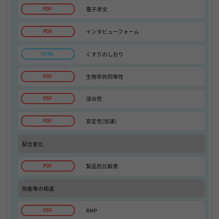
電子添文
インタビューフォーム
くすりのしおり
生物学的同等性
溶出性
安定性(加速)
配合変化
製品別比較表
効能等の相違
RMP