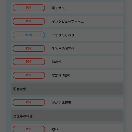
電子添文
インタビューフォーム
くすりのしおり
生物学的同等性
溶出性
安定性(加速)
配合変化
製品別比較表
効能等の相違
RMP