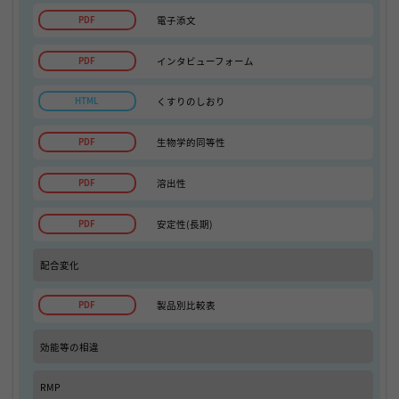
電子添文
インタビューフォーム
くすりのしおり
生物学的同等性
溶出性
安定性(長期)
配合変化
製品別比較表
効能等の相違
RMP