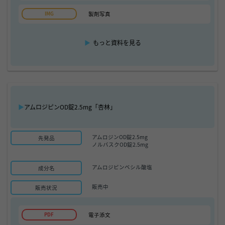
製剤写真
▶
もっと資料を見る
▶
アムロジピンOD錠2.5mg「杏林」
アムロジンOD錠2.5mg
先発品
ノルバスクOD錠2.5mg
アムロジピンベシル酸塩
成分名
販売中
販売状況
電子添文