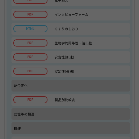
電子添文
インタビューフォーム
くすりのしおり
生物学的同等性・溶出性
安定性(加速)
安定性(長期)
配合変化
製品別比較表
効能等の相違
RMP