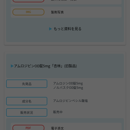
製剤写真
▶
もっと資料を見る
▶
アムロジピンOD錠5mg「杏林」(旧製品)
アムロジンOD錠5mg
先発品
ノルバスクOD錠5mg
アムロジピンベシル酸塩
成分名
販売中
販売状況
電子添文