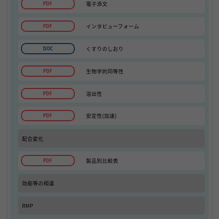
電子添文
インタビューフォーム
くすりのしおり
生物学的同等性
溶出性
安定性(加速)
配合変化
製品別比較表
効能等の相違
RMP