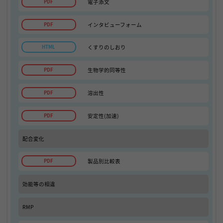
電子添文
インタビューフォーム
くすりのしおり
生物学的同等性
溶出性
安定性(加速)
配合変化
製品別比較表
効能等の相違
RMP