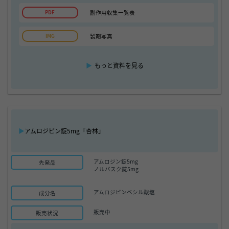
副作用収集一覧表
製剤写真
▶
もっと資料を見る
▶
アムロジピン錠5mg「杏林」
アムロジン錠5mg
先発品
ノルバスク錠5mg
アムロジピンベシル酸塩
成分名
販売中
販売状況