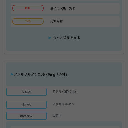
副作用収集一覧表
製剤写真
▶
もっと資料を見る
▶
アジルサルタンOD錠40mg「杏林」
アジルバ錠40mg
先発品
アジルサルタン
成分名
販売中
販売状況