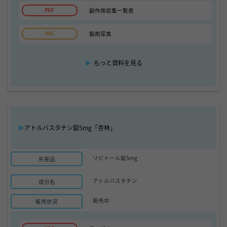
副作用収集一覧表
製剤写真
▶
もっと資料を見る
▶
アトルバスタチン錠5mg「杏林」
リピトール錠5mg
先発品
アトルバスタチン
成分名
販売中
販売状況