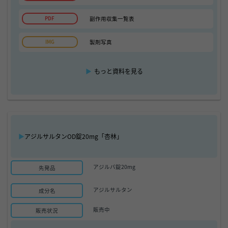
副作用収集一覧表
製剤写真
▶
もっと資料を見る
▶
アジルサルタンOD錠20mg「杏林」
アジルバ錠20mg
先発品
アジルサルタン
成分名
販売中
販売状況