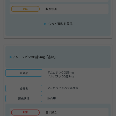
製剤写真
▶
もっと資料を見る
▶
アムロジピンOD錠5mg「杏林」
アムロジンOD錠5mg
先発品
ノルバスクOD錠5mg
アムロジピンベシル酸塩
成分名
販売中
販売状況
電子添文