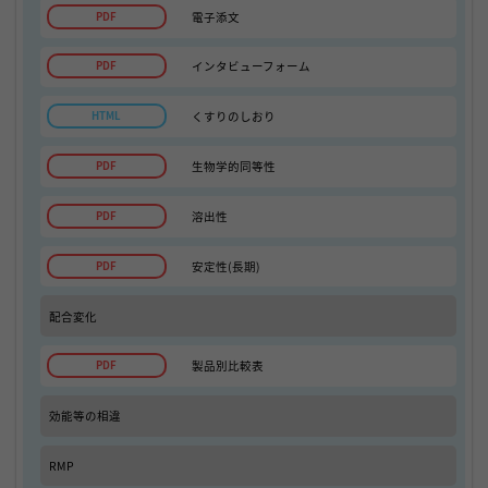
電子添文
インタビューフォーム
くすりのしおり
生物学的同等性
溶出性
安定性(長期)
配合変化
製品別比較表
効能等の相違
RMP