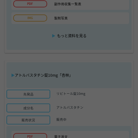
副作用収集一覧表
製剤写真
▶
もっと資料を見る
▶
アトルバスタチン錠10mg「杏林」
リピトール錠10mg
先発品
アトルバスタチン
成分名
販売中
販売状況
電子添文