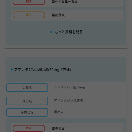
副作用収集一覧表
製剤写真
▶
もっと資料を見る
▶
アマンタジン塩酸塩錠50mg「杏林」
シンメトレル錠50mg
先発品
アマンタジン塩酸塩
成分名
販売中
販売状況
電子添文