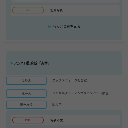
製剤写真
▶
もっと資料を見る
▶
アムバロ配合錠「杏林」
エックスフォージ配合錠
先発品
バルサルタン・アムロジピンベシル酸塩
成分名
販売中
販売状況
電子添文