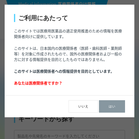
ご利用にあたって
このサイトでは医療用医薬品の適正使用推進のための情報を医療
関係者向けに提供しています。
このサイトは、日本国内の医療関係者（医師・歯科医師・薬剤師
トップページ
/
製品一覧
等）を対象に作成されたもので、国外の医療関係者および一般の
方に対する情報提供を目的としたものではありません。
製品一覧
このサイトは医療関係者への情報提供を目的としています。
あなたは医療関係者ですか？
キーワードから
50音から探す
薬効分類から探
使用期限を調べ
探す
す
る
いいえ
はい
キーワードから探す