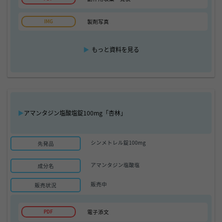
製剤写真
▶
もっと資料を見る
▶
アマンタジン塩酸塩錠100mg「杏林」
シンメトレル錠100mg
先発品
アマンタジン塩酸塩
成分名
販売中
販売状況
電子添文