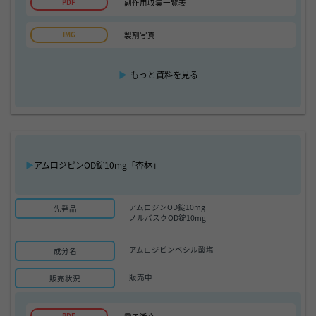
副作用収集一覧表
製剤写真
▶
もっと資料を見る
▶
アムロジピンOD錠10mg「杏林」
アムロジンOD錠10mg
先発品
ノルバスクOD錠10mg
アムロジピンベシル酸塩
成分名
販売中
販売状況