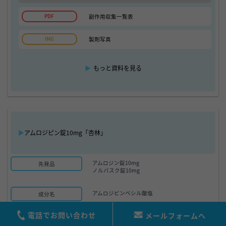
副作用収集一覧表
製剤写真
▶
もっと資料を見る
▶
アムロジピン錠10mg「杏林」
アムロジン錠10mg
先発品
ノルバスク錠10mg
アムロジピンベシル酸塩
成分名
販売中
電話でお問い合わせ
販売状況
メールフォームへ