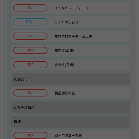
インタビューフォーム
くすりのしおり
生物学的同等性・溶出性
安定性(加速)
安定性(長期)
配合変化
製品別比較表
効能等の相違
RMP
副作用収集一覧表