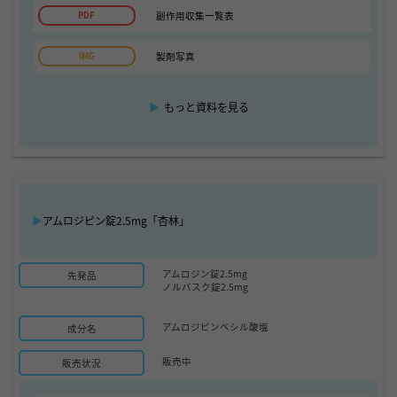
副作用収集一覧表
製剤写真
▶
もっと資料を見る
▶
アムロジピン錠2.5mg「杏林」
アムロジン錠2.5mg
先発品
ノルバスク錠2.5mg
アムロジピンベシル酸塩
成分名
販売中
販売状況