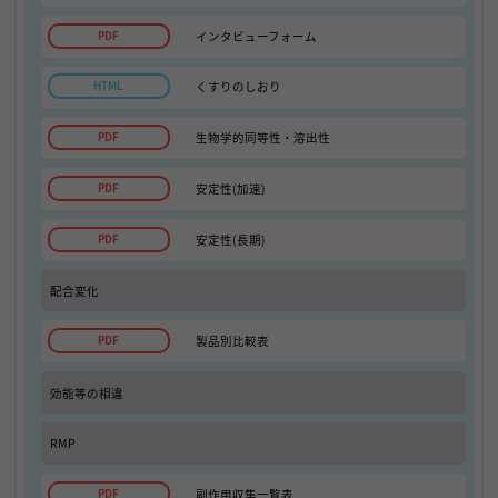
インタビューフォーム
くすりのしおり
生物学的同等性・溶出性
安定性(加速)
安定性(長期)
配合変化
製品別比較表
効能等の相違
RMP
副作用収集一覧表