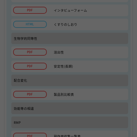
インタビューフォーム
くすりのしおり
生物学的同等性
溶出性
安定性(長期)
配合変化
製品別比較表
効能等の相違
RMP
副作用収集一覧表