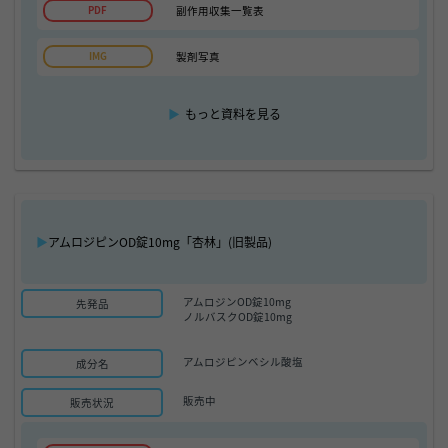
副作用収集一覧表
製剤写真
▶
もっと資料を見る
▶
アムロジピンOD錠10mg「杏林」(旧製品)
アムロジンOD錠10mg
先発品
ノルバスクOD錠10mg
アムロジピンベシル酸塩
成分名
販売中
販売状況