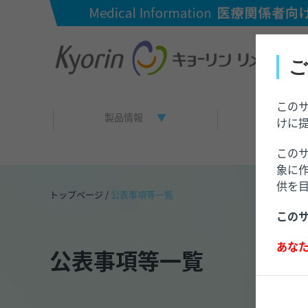
ご
この
製品情報
資材一覧
けに
この
象に
供を
トップページ
/
公表事項等一覧
この
あな
公表事項等一覧