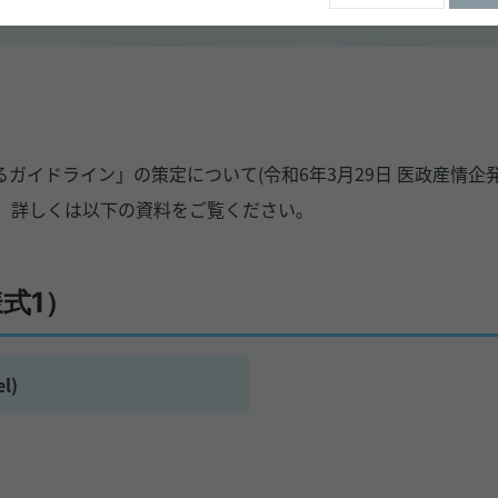
イドライン」の策定について(令和6年3月29日 医政産情企発
。詳しくは以下の資料をご覧ください。
式1）
l)